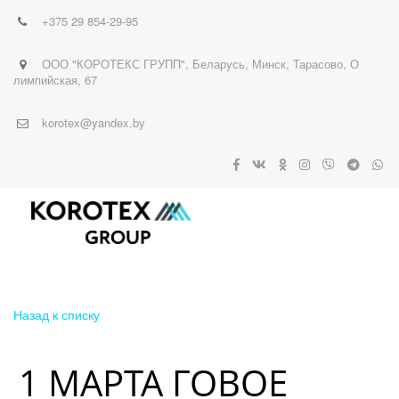
+375 29
854-29-95
ООО "КОРОТЕКС ГРУПП"
,
Беларусь
,
Минск
,
Тарасово, О
лимпийская, 67
korotex@yandex.by
Назад к списку
1 МАРТА ГОВОЕ