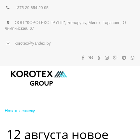
+375 29
854-29-95
ООО "КОРОТЕКС ГРУПП"
,
Беларусь
,
Минск
,
Тарасово, О
лимпийская, 67
korotex@yandex.by
Назад к списку
12 августа новое